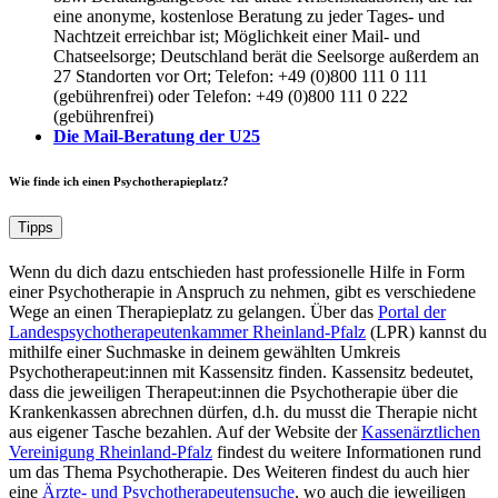
eine anonyme, kostenlose Beratung zu jeder Tages- und
Nachtzeit erreichbar ist; Möglichkeit einer Mail- und
Chatseelsorge; Deutschland berät die Seelsorge außerdem an
27 Standorten vor Ort; Telefon: +49 (0)800 111 0 111
(gebührenfrei) oder Telefon: +49 (0)800 111 0 222
(gebührenfrei)
Die Mail-Beratung der U25
Wie finde ich einen Psychotherapieplatz?
Tipps
Wenn du dich dazu entschieden hast professionelle Hilfe in Form
einer Psychotherapie in Anspruch zu nehmen, gibt es verschiedene
Wege an einen Therapieplatz zu gelangen. Über das
Portal der
Landespsychotherapeutenkammer Rheinland-Pfalz
(LPR) kannst du
mithilfe einer Suchmaske in deinem gewählten Umkreis
Psychotherapeut:innen mit Kassensitz finden. Kassensitz bedeutet,
dass die jeweiligen Therapeut:innen die Psychotherapie über die
Krankenkassen abrechnen dürfen, d.h. du musst die Therapie nicht
aus eigener Tasche bezahlen. Auf der Website der
Kassenärztlichen
Vereinigung Rheinland-Pfalz
findest du weitere Informationen rund
um das Thema Psychotherapie. Des Weiteren findest du auch hier
eine
Ärzte- und Psychotherapeutensuche
, wo auch die jeweiligen