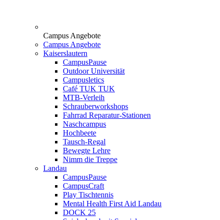
Campus Angebote
Campus Angebote
Kaiserslautern
CampusPause
Outdoor Universität
Campusletics
Café TUK TUK
MTB-Verleih
Schrauberworkshops
Fahrrad Reparatur-Stationen
Naschcampus
Hochbeete
Tausch-Regal
Bewegte Lehre
Nimm die Treppe
Landau
CampusPause
CampusCraft
Play Tischtennis
Mental Health First Aid Landau
DOCK 25