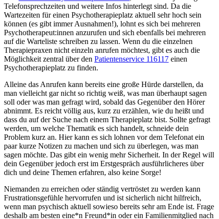
Telefonsprechzeiten und weitere Infos hinterlegt sind. Da die
Wartezeiten für einen Psychotherapieplatz aktuell sehr hoch sein
können (es gibt immer Ausnahmen!), lohnt es sich bei mehreren
Psychotherapeut:innen anzurufen und sich ebenfalls bei mehreren
auf die Warteliste schreiben zu lassen. Wenn du die einzelnen
Therapiepraxen nicht einzeln anrufen möchtest, gibt es auch die
Möglichkeit zentral über den
Patientenservice 116117
einen
Psychotherapieplatz zu finden.
Alleine das Anrufen kann bereits eine große Hürde darstellen, da
man vielleicht gar nicht so richtig weiß, was man überhaupt sagen
soll oder was man gefragt wird, sobald das Gegenüber den Hörer
abnimmt. Es reicht völlig aus, kurz zu erzählen, wie du heißt und
dass du auf der Suche nach einem Therapieplatz bist. Sollte gefragt
werden, um welche Thematik es sich handelt, schneide dein
Problem kurz an. Hier kann es sich lohnen vor dem Telefonat ein
paar kurze Notizen zu machen und sich zu überlegen, was man
sagen möchte. Das gibt ein wenig mehr Sicherheit. In der Regel will
dein Gegenüber jedoch erst im Erstgespräch ausführlicheres über
dich und deine Themen erfahren, also keine Sorge!
Niemanden zu erreichen oder ständig vertröstet zu werden kann
Frustrationsgefühle hervorrufen und ist sicherlich nicht hilfreich,
wenn man psychisch aktuell sowieso bereits sehr am Ende ist. Frage
deshalb am besten eine*n Freund*in oder ein Familienmitglied nach