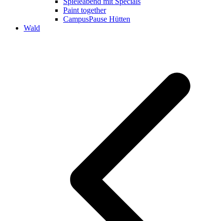
Spieleabend mit Specials
Paint together
CampusPause Hütten
Wald