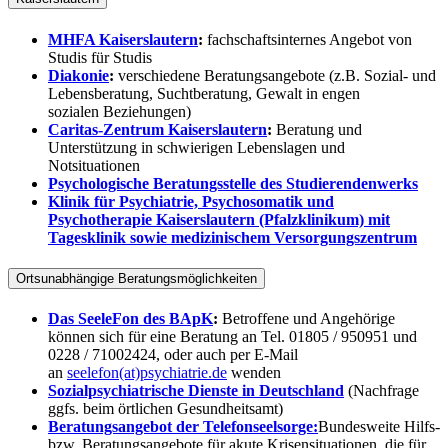
MHFA Kaiserslautern
:
fachschaftsinternes Angebot von
Studis für Studis
Diakonie
:
verschiedene Beratungsangebote (z.B. Sozial- und
Lebensberatung, Suchtberatung, Gewalt in engen
sozialen Beziehungen)
Caritas-Zentrum Kaiserslautern
:
Beratung und
Unterstützung in schwierigen Lebenslagen und
Notsituationen
Psychologische Beratungsstelle des Studierendenwerks
Klinik für Psychiatrie, Psychosomatik und
Psychotherapie Kaiserslautern (Pfalzklinikum) mit
Tagesklinik sowie medizinischem Versorgungszentrum
Ortsunabhängige Beratungsmöglichkeiten
Das SeeleFon des BApK
:
Betroffene und Angehörige
können sich für eine Beratung an Tel. 01805 / 950951 und
0228 / 71002424, oder auch per E-Mail
an
seelefon(at)psychiatrie.de
wenden
Sozialpsychiatrische Dienste in Deutschland
(Nachfrage
ggfs. beim örtlichen Gesundheitsamt)
Beratungsangebot der Telefonseelsorge:
Bundesweite Hilfs-
bzw. Beratungsangebote für akute Krisensituationen, die für