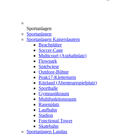
Sportanlagen
Sportanlagen
Sportanlagen Kaiserslautern
Beachplätze
Soccer-Cage
Multicourt (Asphaltplatz)
Flowpark
Spielwiese
Outdoor-Bühne
Peak17-Kletterturm
Kitzland (Abenteuerspielplatz)
Sporthalle
Gymnastikraum
Multifunktionsraum
Rasenplatz
Laufbahn
Stadion
Functional Tower
Skatebahn
Sportanlagen Landau