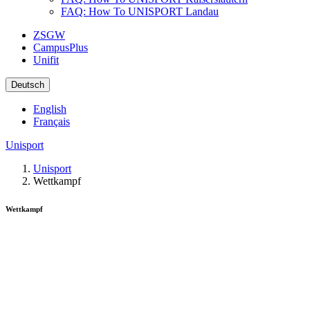
FAQ: How To UNISPORT Landau
ZSGW
CampusPlus
Unifit
Deutsch
English
Français
Unisport
Unisport
Wettkampf
Wettkampf