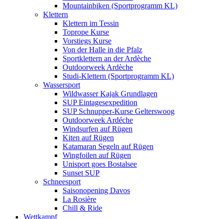
Mountainbiken (Sportprogramm KL)
Klettern
Klettern im Tessin
Toprope Kurse
Vorstiegs Kurse
Von der Halle in die Pfalz
Sportklettern an der Ardèche
Outdoorweek Ardèche
Studi-Klettern (Sportprogramm KL)
Wassersport
Wildwasser Kajak Grundlagen
SUP Eintagesexpedition
SUP Schnupper-Kurse Gelterswoog
Outdoorweek Ardéche
Windsurfen auf Rügen
Kiten auf Rügen
Katamaran Segeln auf Rügen
Wingfoilen auf Rügen
Unisport goes Bostalsee
Sunset SUP
Schneesport
Saisonopening Davos
La Rosière
Chill & Ride
Wettkampf