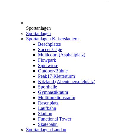
Sportanlagen
Sportanlagen
Sportanlagen Kaiserslautern
Beachplätze
Soccer-Cage
Multicourt (Asphaltplatz)
Flowpark
Spielwiese
Outdoor-Bühne
Peak17-Kletterturm
Kitzland (Abenteuerspielplatz)
Sporthalle
Gymnastikraum
Multifunktionsraum
Rasenplatz
Laufbahn
Stadion
Functional Tower
Skatebahn
Sportanlagen Landau