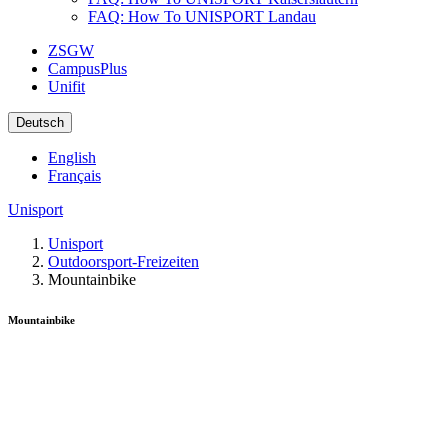
FAQ: How To UNISPORT Landau
ZSGW
CampusPlus
Unifit
Deutsch
English
Français
Unisport
Unisport
Outdoorsport-Freizeiten
Mountainbike
Mountainbike