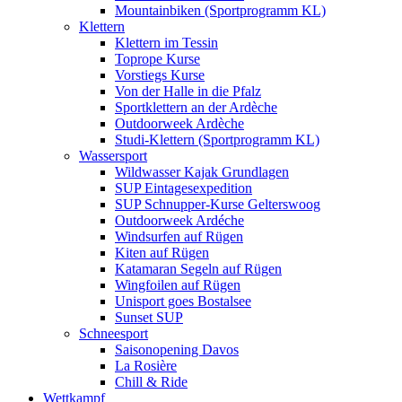
Mountainbiken (Sportprogramm KL)
Klettern
Klettern im Tessin
Toprope Kurse
Vorstiegs Kurse
Von der Halle in die Pfalz
Sportklettern an der Ardèche
Outdoorweek Ardèche
Studi-Klettern (Sportprogramm KL)
Wassersport
Wildwasser Kajak Grundlagen
SUP Eintagesexpedition
SUP Schnupper-Kurse Gelterswoog
Outdoorweek Ardéche
Windsurfen auf Rügen
Kiten auf Rügen
Katamaran Segeln auf Rügen
Wingfoilen auf Rügen
Unisport goes Bostalsee
Sunset SUP
Schneesport
Saisonopening Davos
La Rosière
Chill & Ride
Wettkampf