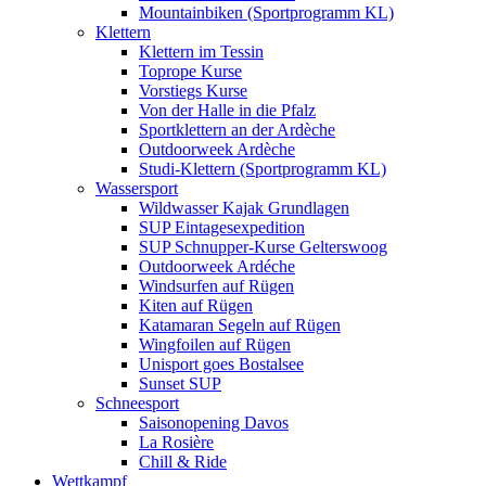
Mountainbiken (Sportprogramm KL)
Klettern
Klettern im Tessin
Toprope Kurse
Vorstiegs Kurse
Von der Halle in die Pfalz
Sportklettern an der Ardèche
Outdoorweek Ardèche
Studi-Klettern (Sportprogramm KL)
Wassersport
Wildwasser Kajak Grundlagen
SUP Eintagesexpedition
SUP Schnupper-Kurse Gelterswoog
Outdoorweek Ardéche
Windsurfen auf Rügen
Kiten auf Rügen
Katamaran Segeln auf Rügen
Wingfoilen auf Rügen
Unisport goes Bostalsee
Sunset SUP
Schneesport
Saisonopening Davos
La Rosière
Chill & Ride
Wettkampf