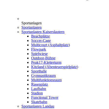
Sportanlagen
Sportanlagen
Sportanlagen Kaiserslautern
Beachplätze
Soccer-Cage
Multicourt (Asphaltplatz)
Flowpark
Spielwiese
Outdoor-Bühne
Peak17-Kletterturm
Kitzland (Abenteuerspielplatz)
Sporthalle
Gymnastikraum
Multifunktionsraum
Rasenplatz
Laufbahn
Stadion
Functional Tower
Skatebahn
Sportanlagen Landau