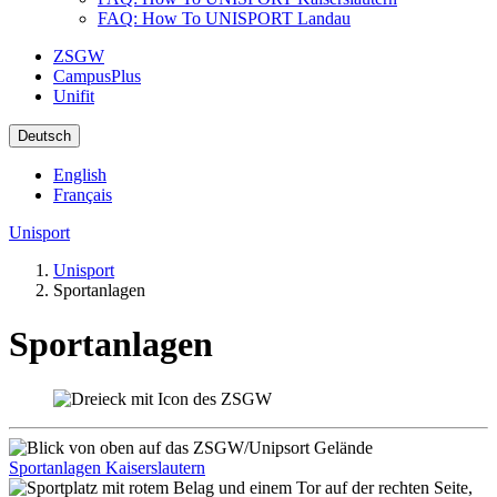
FAQ: How To UNISPORT Landau
ZSGW
CampusPlus
Unifit
Deutsch
English
Français
Unisport
Unisport
Sportanlagen
Sportanlagen
Sportanlagen Kaiserslautern