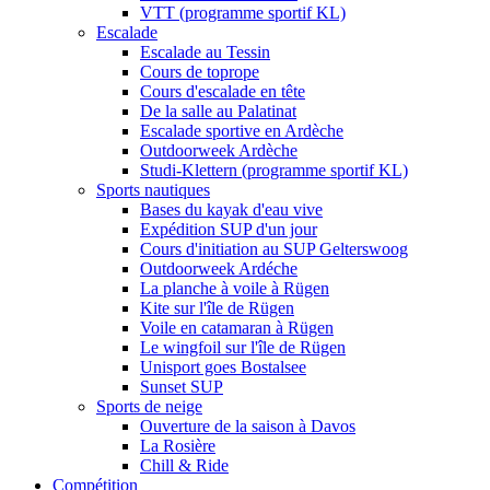
VTT (programme sportif KL)
Escalade
Escalade au Tessin
Cours de toprope
Cours d'escalade en tête
De la salle au Palatinat
Escalade sportive en Ardèche
Outdoorweek Ardèche
Studi-Klettern (programme sportif KL)
Sports nautiques
Bases du kayak d'eau vive
Expédition SUP d'un jour
Cours d'initiation au SUP Gelterswoog
Outdoorweek Ardéche
La planche à voile à Rügen
Kite sur l'île de Rügen
Voile en catamaran à Rügen
Le wingfoil sur l'île de Rügen
Unisport goes Bostalsee
Sunset SUP
Sports de neige
Ouverture de la saison à Davos
La Rosière
Chill & Ride
Compétition