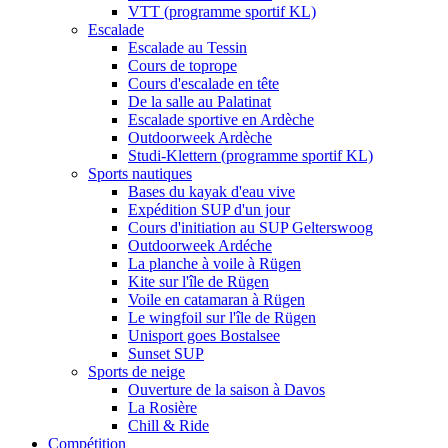
VTT (programme sportif KL)
Escalade
Escalade au Tessin
Cours de toprope
Cours d'escalade en tête
De la salle au Palatinat
Escalade sportive en Ardèche
Outdoorweek Ardèche
Studi-Klettern (programme sportif KL)
Sports nautiques
Bases du kayak d'eau vive
Expédition SUP d'un jour
Cours d'initiation au SUP Gelterswoog
Outdoorweek Ardéche
La planche à voile à Rügen
Kite sur l'île de Rügen
Voile en catamaran à Rügen
Le wingfoil sur l'île de Rügen
Unisport goes Bostalsee
Sunset SUP
Sports de neige
Ouverture de la saison à Davos
La Rosière
Chill & Ride
Compétition