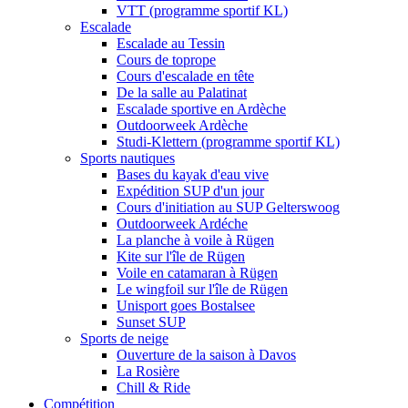
VTT (programme sportif KL)
Escalade
Escalade au Tessin
Cours de toprope
Cours d'escalade en tête
De la salle au Palatinat
Escalade sportive en Ardèche
Outdoorweek Ardèche
Studi-Klettern (programme sportif KL)
Sports nautiques
Bases du kayak d'eau vive
Expédition SUP d'un jour
Cours d'initiation au SUP Gelterswoog
Outdoorweek Ardéche
La planche à voile à Rügen
Kite sur l'île de Rügen
Voile en catamaran à Rügen
Le wingfoil sur l'île de Rügen
Unisport goes Bostalsee
Sunset SUP
Sports de neige
Ouverture de la saison à Davos
La Rosière
Chill & Ride
Compétition