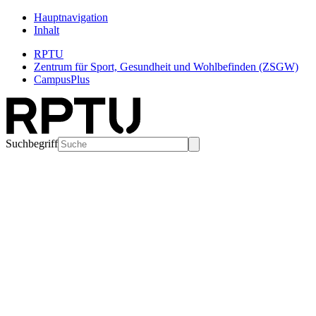
Hauptnavigation
Inhalt
RPTU
Zentrum für Sport, Gesundheit und Wohlbefinden (ZSGW)
CampusPlus
Suchbegriff