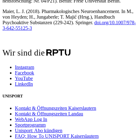
heitsforschung: Nr. 04/P21). Berlin: Freie Universität Berlin.
Maier, L. J. (2018). Pharmakologisches Neuroenhancement. In M.,
von Heyden; H., Jungaberle; T. Majić (Hrsg.), Handbuch
Psychoaktive Substanzen (229-242). Springer.
doi.org/10.1007/978-
3-642-55125-3
Wir sind die
Instagram
Facebook
YouTube
LinkedIn
UNISPORT
Kontakt & Öffnungszeiten Kaiserslautern
Kontakt & Öffnungszeiten Landau
WebApp Log In
Sportprogramm
Unisport: Abo kündigen
FAQ: How To UNISPORT Kaiserslautern