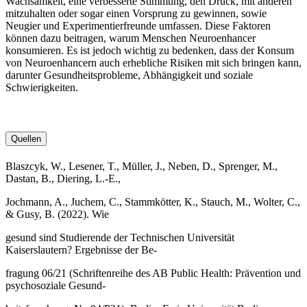
Wachsamkeit, eine verbesserte Stimmung, den Druck, mit anderen
mitzuhalten oder sogar einen Vorsprung zu gewinnen, sowie
Neugier und Experimentierfreunde umfassen. Diese Faktoren
können dazu beitragen, warum Menschen Neuroenhancer
konsumieren. Es ist jedoch wichtig zu bedenken, dass der Konsum
von Neuroenhancern auch erhebliche Risiken mit sich bringen kann,
darunter Gesundheitsprobleme, Abhängigkeit und soziale
Schwierigkeiten.
Quellen
Blaszcyk, W., Lesener, T., Müller, J., Neben, D., Sprenger, M.,
Dastan, B., Diering, L.-E.,
Jochmann, A., Juchem, C., Stammkötter, K., Stauch, M., Wolter, C.,
& Gusy, B. (2022). Wie
gesund sind Studierende der Technischen Universität
Kaiserslautern? Ergebnisse der Be-
fragung 06/21 (Schriftenreihe des AB Public Health: Prävention und
psychosoziale Gesund-