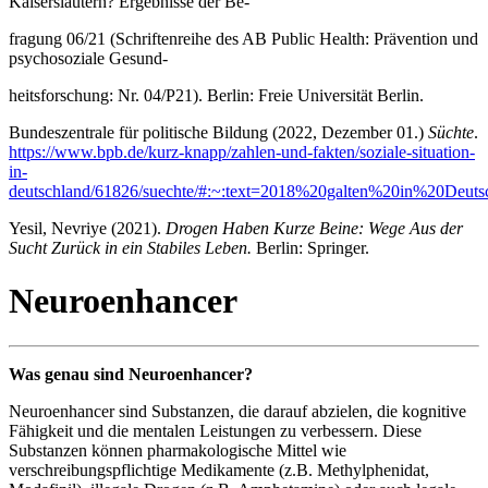
Kaiserslautern? Ergebnisse der Be-
fragung 06/21 (Schriftenreihe des AB Public Health: Prävention und
psychosoziale Gesund-
heitsforschung: Nr. 04/P21). Berlin: Freie Universität Berlin.
Bundeszentrale für politische Bildung (2022, Dezember 01.)
Süchte
.
https://www.bpb.de/kurz-knapp/zahlen-und-fakten/soziale-situation-
in-
deutschland/61826/suechte/#:~:text=2018%20galten%20in%20De
Yesil, Nevriye (2021).
Drogen Haben Kurze Beine: Wege Aus der
Sucht Zurück in ein Stabiles Leben.
Berlin: Springer.
Neuroenhancer
Was genau sind Neuroenhancer?
Neuroenhancer sind Substanzen, die darauf abzielen, die kognitive
Fähigkeit und die mentalen Leistungen zu verbessern. Diese
Substanzen können pharmakologische Mittel wie
verschreibungspflichtige Medikamente (z.B. Methylphenidat,