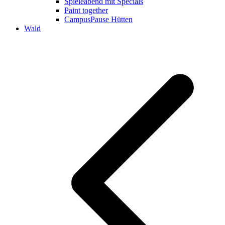
Spieleabend mit Specials
Paint together
CampusPause Hütten
Wald