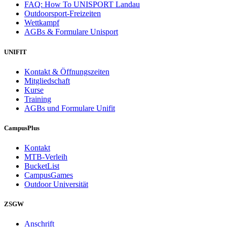
FAQ: How To UNISPORT Landau
Outdoorsport-Freizeiten
Wettkampf
AGBs & Formulare Unisport
UNIFIT
Kontakt & Öffnungszeiten
Mitgliedschaft
Kurse
Training
AGBs und Formulare Unifit
CampusPlus
Kontakt
MTB-Verleih
BucketList
CampusGames
Outdoor Universität
ZSGW
Anschrift