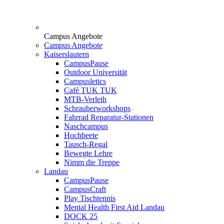
Campus Angebote
Campus Angebote
Kaiserslautern
CampusPause
Outdoor Universität
Campusletics
Café TUK TUK
MTB-Verleih
Schrauberworkshops
Fahrrad Reparatur-Stationen
Naschcampus
Hochbeete
Tausch-Regal
Bewegte Lehre
Nimm die Treppe
Landau
CampusPause
CampusCraft
Play Tischtennis
Mental Health First Aid Landau
DOCK 25