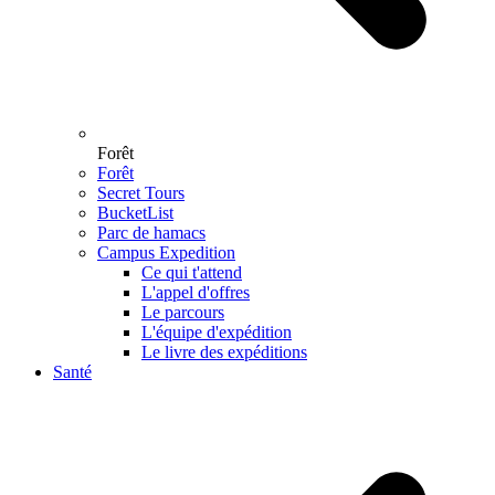
Forêt
Forêt
Secret Tours
BucketList
Parc de hamacs
Campus Expedition
Ce qui t'attend
L'appel d'offres
Le parcours
L'équipe d'expédition
Le livre des expéditions
Santé