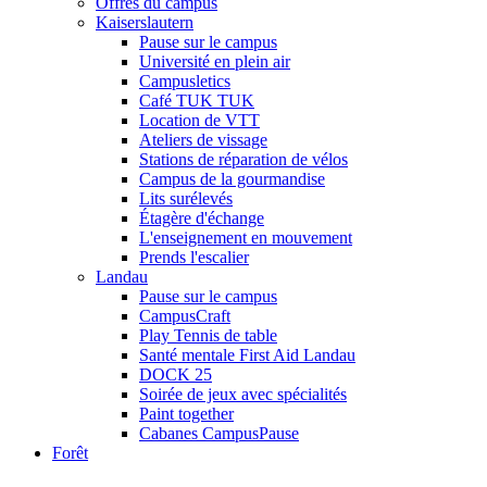
Offres du campus
Kaiserslautern
Pause sur le campus
Université en plein air
Campusletics
Café TUK TUK
Location de VTT
Ateliers de vissage
Stations de réparation de vélos
Campus de la gourmandise
Lits surélevés
Étagère d'échange
L'enseignement en mouvement
Prends l'escalier
Landau
Pause sur le campus
CampusCraft
Play Tennis de table
Santé mentale First Aid Landau
DOCK 25
Soirée de jeux avec spécialités
Paint together
Cabanes CampusPause
Forêt