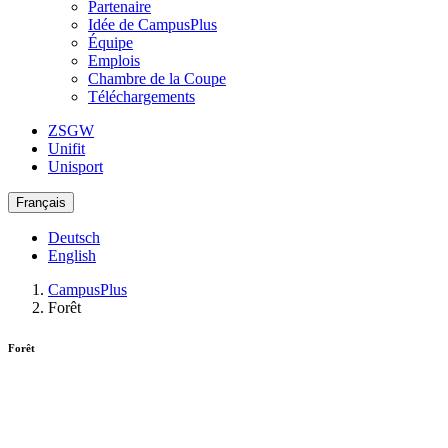
Partenaire
Idée de CampusPlus
Équipe
Emplois
Chambre de la Coupe
Téléchargements
ZSGW
Unifit
Unisport
Français
Deutsch
English
CampusPlus
Forêt
Forêt