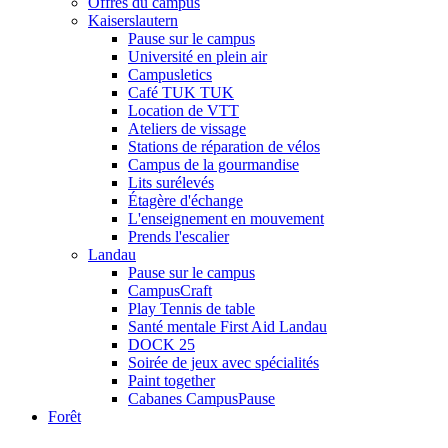
Offres du campus
Kaiserslautern
Pause sur le campus
Université en plein air
Campusletics
Café TUK TUK
Location de VTT
Ateliers de vissage
Stations de réparation de vélos
Campus de la gourmandise
Lits surélevés
Étagère d'échange
L'enseignement en mouvement
Prends l'escalier
Landau
Pause sur le campus
CampusCraft
Play Tennis de table
Santé mentale First Aid Landau
DOCK 25
Soirée de jeux avec spécialités
Paint together
Cabanes CampusPause
Forêt