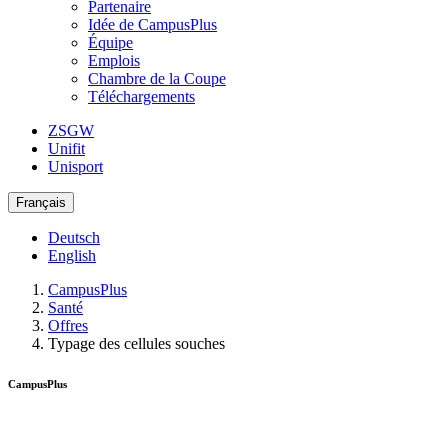
Partenaire
Idée de CampusPlus
Équipe
Emplois
Chambre de la Coupe
Téléchargements
ZSGW
Unifit
Unisport
Français
Deutsch
English
CampusPlus
Santé
Offres
Typage des cellules souches
CampusPlus