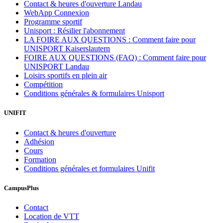
Contact & heures d'ouverture Landau
WebApp Connexion
Programme sportif
Unisport : Résilier l'abonnement
LA FOIRE AUX QUESTIONS : Comment faire pour
UNISPORT Kaiserslautern
FOIRE AUX QUESTIONS (FAQ) : Comment faire pour
UNISPORT Landau
Loisirs sportifs en plein air
Compétition
Conditions générales & formulaires Unisport
UNIFIT
Contact & heures d'ouverture
Adhésion
Cours
Formation
Conditions générales et formulaires Unifit
CampusPlus
Contact
Location de VTT