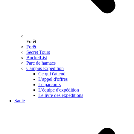
Forêt
Forêt
Secret Tours
BucketList
Parc de hamacs
Campus Expedition
Ce qui t'attend
L'appel d'offres
Le parcours
L'équipe d'expédition
Le livre des expéditions
Santé