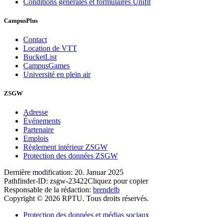
Conditions générales et formulaires Unifit
CampusPlus
Contact
Location de VTT
BucketList
CampusGames
Université en plein air
ZSGW
Adresse
Événements
Partenaire
Emplois
Règlement intérieur ZSGW
Protection des données ZSGW
Dernière modification:
20. Januar 2025
Pathfinder-ID:
zsgw-23422
Cliquez pour copier
Responsable de la rédaction:
brendelb
Copyright © 2026 RPTU. Tous droits réservés.
Protection des données et médias sociaux