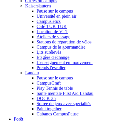
Offres du campus
Kaiserslautern
Pause sur le campus
Université en plein air
Campusletics
Café TUK TUK
Location de VTT
Ateliers de vissage
Stations de réparation de vélos
Campus de la gourmandise
Lits surélevés
Étagère d'échange
L'enseignement en mouvement
Prends l'escalier
Landau
Pause sur le campus
CampusCraft
Play Tennis de table
Santé mentale First Aid Landau
DOCK 25
Soirée de jeux avec spécialités
Paint together
Cabanes CampusPause
Forêt