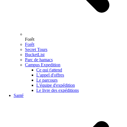
Forêt
Forêt
Secret Tours
BucketList
Parc de hamacs
Campus Expedition
Ce qui t'attend
L'appel d'offres
Le parcours
L'équipe d'expédition
Le livre des expéditions
Santé