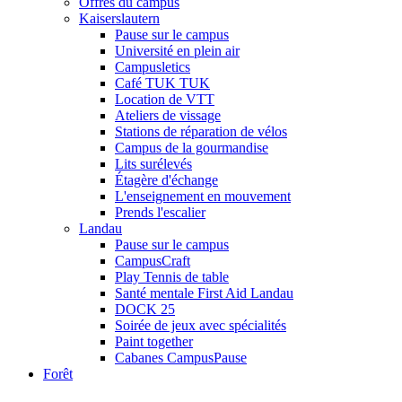
Offres du campus
Kaiserslautern
Pause sur le campus
Université en plein air
Campusletics
Café TUK TUK
Location de VTT
Ateliers de vissage
Stations de réparation de vélos
Campus de la gourmandise
Lits surélevés
Étagère d'échange
L'enseignement en mouvement
Prends l'escalier
Landau
Pause sur le campus
CampusCraft
Play Tennis de table
Santé mentale First Aid Landau
DOCK 25
Soirée de jeux avec spécialités
Paint together
Cabanes CampusPause
Forêt