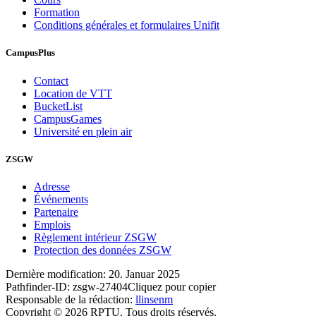
Formation
Conditions générales et formulaires Unifit
CampusPlus
Contact
Location de VTT
BucketList
CampusGames
Université en plein air
ZSGW
Adresse
Événements
Partenaire
Emplois
Règlement intérieur ZSGW
Protection des données ZSGW
Dernière modification:
20. Januar 2025
Pathfinder-ID:
zsgw-27404
Cliquez pour copier
Responsable de la rédaction:
llinsenm
Copyright © 2026 RPTU. Tous droits réservés.