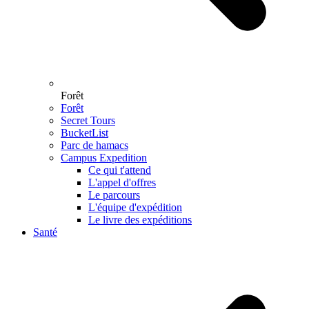
Forêt
Forêt
Secret Tours
BucketList
Parc de hamacs
Campus Expedition
Ce qui t'attend
L'appel d'offres
Le parcours
L'équipe d'expédition
Le livre des expéditions
Santé