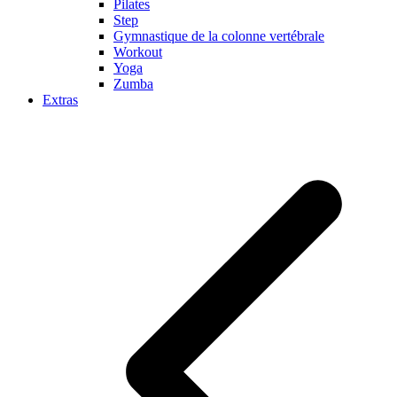
Pilates
Step
Gymnastique de la colonne vertébrale
Workout
Yoga
Zumba
Extras