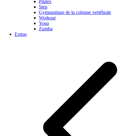
Pilates
Step
Gymnastique de la colonne vertébrale
Workout
Yoga
Zumba
Extras