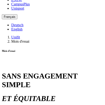
CampusPlus
Unisport
Français
Deutsch
English
Unifit
Mois d'essai
Mois d'essai
SANS ENGAGEMENT
SIMPLE
ET ÉQUITABLE