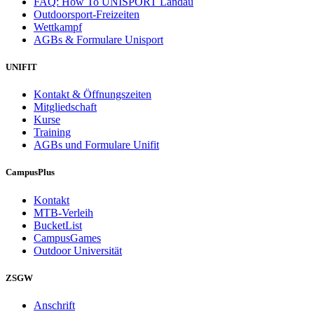
FAQ: How To UNISPORT Landau
Outdoorsport-Freizeiten
Wettkampf
AGBs & Formulare Unisport
UNIFIT
Kontakt & Öffnungszeiten
Mitgliedschaft
Kurse
Training
AGBs und Formulare Unifit
CampusPlus
Kontakt
MTB-Verleih
BucketList
CampusGames
Outdoor Universität
ZSGW
Anschrift