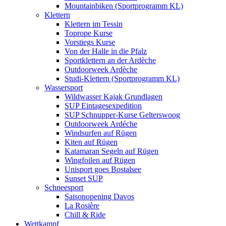
Mountainbiken (Sportprogramm KL)
Klettern
Klettern im Tessin
Toprope Kurse
Vorstiegs Kurse
Von der Halle in die Pfalz
Sportklettern an der Ardèche
Outdoorweek Ardèche
Studi-Klettern (Sportprogramm KL)
Wassersport
Wildwasser Kajak Grundlagen
SUP Eintagesexpedition
SUP Schnupper-Kurse Gelterswoog
Outdoorweek Ardéche
Windsurfen auf Rügen
Kiten auf Rügen
Katamaran Segeln auf Rügen
Wingfoilen auf Rügen
Unisport goes Bostalsee
Sunset SUP
Schneesport
Saisonopening Davos
La Rosière
Chill & Ride
Wettkampf