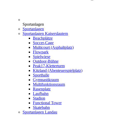
Sportanlagen
Sportanlagen
Sportanlagen Kaiserslautern
Beachplätze
Soccer-Cage
Multicourt (Asphaltplatz)
Flowpark
Spielwiese
Outdoor-Bühne
Peak17-Kletterturm
Kitzland (Abenteuerspielplatz)
Sporthalle
Gymnastikraum
Multifunktionsraum
Rasenplatz
Laufbahn
Stadion
Functional Tower
Skatebahn
Sportanlagen Landau