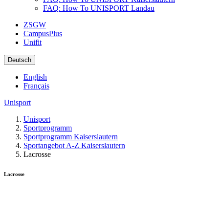
FAQ: How To UNISPORT Landau
ZSGW
CampusPlus
Unifit
Deutsch
English
Français
Unisport
Unisport
Sportprogramm
Sportprogramm Kaiserslautern
Sportangebot A-Z Kaiserslautern
Lacrosse
Lacrosse