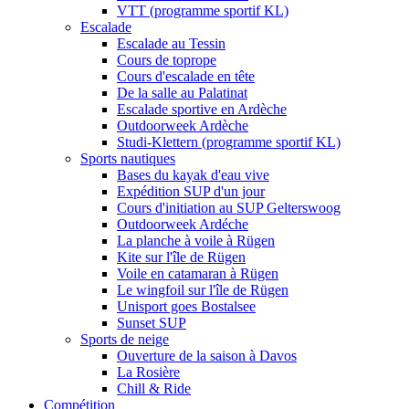
VTT (programme sportif KL)
Escalade
Escalade au Tessin
Cours de toprope
Cours d'escalade en tête
De la salle au Palatinat
Escalade sportive en Ardèche
Outdoorweek Ardèche
Studi-Klettern (programme sportif KL)
Sports nautiques
Bases du kayak d'eau vive
Expédition SUP d'un jour
Cours d'initiation au SUP Gelterswoog
Outdoorweek Ardéche
La planche à voile à Rügen
Kite sur l'île de Rügen
Voile en catamaran à Rügen
Le wingfoil sur l'île de Rügen
Unisport goes Bostalsee
Sunset SUP
Sports de neige
Ouverture de la saison à Davos
La Rosière
Chill & Ride
Compétition