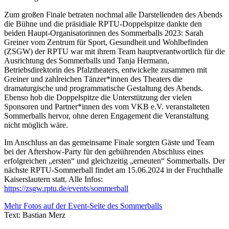
Zum großen Finale betraten nochmal alle Darstellenden des Abends
die Bühne und die präsidiale RPTU-Doppelspitze dankte den
beiden Haupt-Organisatorinnen des Sommerballs 2023: Sarah
Greiner vom Zentrum für Sport, Gesundheit und Wohlbefinden
(ZSGW) der RPTU war mit ihrem Team hauptverantwortlich für die
Ausrichtung des Sommerballs und Tanja Hermann,
Betriebsdirektorin des Pfalztheaters, entwickelte zusammen mit
Greiner und zahlreichen Tänzer*innen des Theaters die
dramaturgische und programmatische Gestaltung des Abends.
Ebenso hob die Doppelspitze die Unterstützung der vielen
Sponsoren und Partner*innen des vom VKB e.V. veranstalteten
Sommerballs hervor, ohne deren Engagement die Veranstaltung
nicht möglich wäre.
Im Anschluss an das gemeinsame Finale sorgten Gäste und Team
bei der Aftershow-Party für den gebührenden Abschluss eines
erfolgreichen „ersten“ und gleichzeitig „erneuten“ Sommerballs. Der
nächste RPTU-Sommerball findet am 15.06.2024 in der Fruchthalle
Kaiserslautern statt. Alle Infos:
https://zsgw.rptu.de/events/sommerball
Mehr Fotos auf der Event-Seite des Sommerballs
Text: Bastian Merz