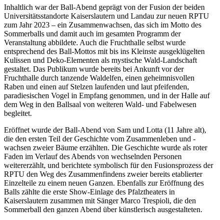
Inhaltlich war der Ball-Abend geprägt von der Fusion der beiden
Universitätsstandorte Kaiserslautern und Landau zur neuen RPTU
zum Jahr 2023 – ein Zusammenwachsen, das sich im Motto des
Sommerballs und damit auch im gesamten Programm der
Veranstaltung abbildete. Auch die Fruchthalle selbst wurde
entsprechend des Ball-Mottos mit bis ins Kleinste ausgeklügelten
Kulissen und Deko-Elementen als mystische Wald-Landschaft
gestaltet. Das Publikum wurde bereits bei Ankunft vor der
Fruchthalle durch tanzende Waldelfen, einen geheimnisvollen
Raben und einen auf Stelzen laufenden und laut pfeifenden,
paradiesischen Vogel in Empfang genommen, und in der Halle auf
dem Weg in den Ballsaal von weiteren Wald- und Fabelwesen
begleitet.
Eröffnet wurde der Ball-Abend von Sam und Lotta (11 Jahre alt),
die den ersten Teil der Geschichte vom Zusammenleben und -
wachsen zweier Bäume erzählten. Die Geschichte wurde als roter
Faden im Verlauf des Abends von wechselnden Personen
weitererzählt, und berichtete symbolisch für den Fusionsprozess der
RPTU den Weg des Zusammenfindens zweier bereits etablierter
Einzelteile zu einem neuen Ganzen. Ebenfalls zur Eröffnung des
Balls zählte die erste Show-Einlage des Pfalztheaters in
Kaiserslautern zusammen mit Sänger Marco Trespioli, die den
Sommerball den ganzen Abend über künstlerisch ausgestalteten.