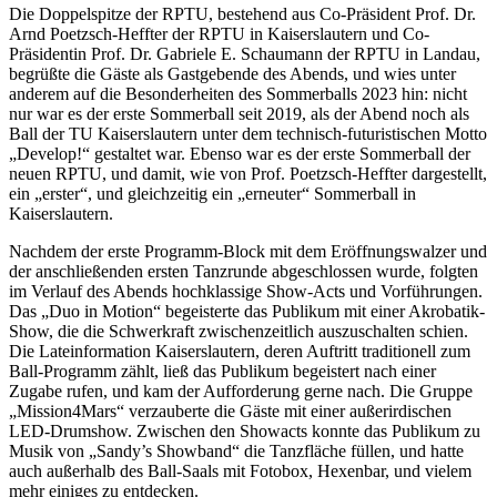
Die Doppelspitze der RPTU, bestehend aus Co-Präsident Prof. Dr.
Arnd Poetzsch-Heffter der RPTU in Kaiserslautern und Co-
Präsidentin Prof. Dr. Gabriele E. Schaumann der RPTU in Landau,
begrüßte die Gäste als Gastgebende des Abends, und wies unter
anderem auf die Besonderheiten des Sommerballs 2023 hin: nicht
nur war es der erste Sommerball seit 2019, als der Abend noch als
Ball der TU Kaiserslautern unter dem technisch-futuristischen Motto
„Develop!“ gestaltet war. Ebenso war es der erste Sommerball der
neuen RPTU, und damit, wie von Prof. Poetzsch-Heffter dargestellt,
ein „erster“, und gleichzeitig ein „erneuter“ Sommerball in
Kaiserslautern.
Nachdem der erste Programm-Block mit dem Eröffnungswalzer und
der anschließenden ersten Tanzrunde abgeschlossen wurde, folgten
im Verlauf des Abends hochklassige Show-Acts und Vorführungen.
Das „Duo in Motion“ begeisterte das Publikum mit einer Akrobatik-
Show, die die Schwerkraft zwischenzeitlich auszuschalten schien.
Die Lateinformation Kaiserslautern, deren Auftritt traditionell zum
Ball-Programm zählt, ließ das Publikum begeistert nach einer
Zugabe rufen, und kam der Aufforderung gerne nach. Die Gruppe
„Mission4Mars“ verzauberte die Gäste mit einer außerirdischen
LED-Drumshow. Zwischen den Showacts konnte das Publikum zu
Musik von „Sandy’s Showband“ die Tanzfläche füllen, und hatte
auch außerhalb des Ball-Saals mit Fotobox, Hexenbar, und vielem
mehr einiges zu entdecken.