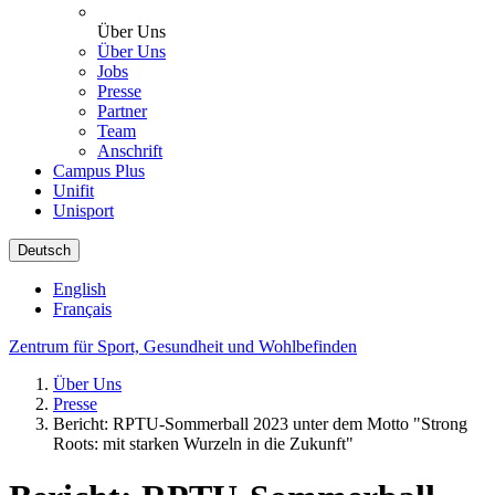
Über Uns
Über Uns
Jobs
Presse
Partner
Team
Anschrift
Campus Plus
Unifit
Unisport
Deutsch
English
Français
Zentrum für Sport, Gesundheit und Wohlbefinden
Über Uns
Presse
Bericht: RPTU-Sommerball 2023 unter dem Motto "Strong
Roots: mit starken Wurzeln in die Zukunft"