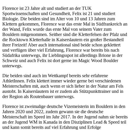
Florence ist 23 Jahre alt und studiert an der TUK
Sportwissenschaften und Gesundheit, Felix ist 21 und studiert
Biologie. Die beiden sind im Alter von 10 und 13 Jahren zum
Klettern gekommen, Florence war das erste Mal in Südfrankreich an
der Wand, Felix wurde das erste Mal von seinem Vater zum
Bouldern mitgenommen. Seither sind die Kletterfelsen der Pfalz und
die Rocktown Kletterhalle in Kaiserslautern ein großer Bestandteil
ihrer Freizeit! Aber auch international sind beide schon geklettert
und verfügen über viel Erfahrung, Florence war bereits bis nach
Südafrika unterwegs, ihr Lieblingsspot ist allerdings Brione in der
Schweiz und auch Felix ist dort gerne im Magic Wood Boulder
unterwegs.
Die beiden sind auch im Wettkampf bereits sehr erfahrene
AthletInnen. Felix klettert immer wieder gerne bei verschiedenen
Meisterschaften mit, auch wenn er sich lieber in der Natur am Fels
austobt. In Kaiserslautern ist er zudem als Stützpunkttrainer und in
der Region als Routenbauer unterwegs.
Florence ist zweimalige deutsche Vizemeisterin im Bouldern in den
Jahren 2020 und 2022, zudem gewann sie die deutsche
Meisterschaft im Speed im Jahr 2017. In der Jugend nahm sie bereits
an der Jugend WM in Kanada in den Disziplinen Lead & Speed teil
und kann somit bereits auf viel Erfahrung und Erfolge